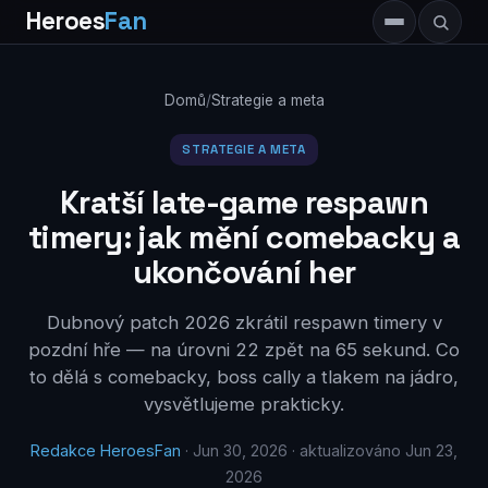
Heroes
Fan
Domů
/
Strategie a meta
STRATEGIE A META
Kratší late-game respawn
timery: jak mění comebacky a
ukončování her
Dubnový patch 2026 zkrátil respawn timery v
pozdní hře — na úrovni 22 zpět na 65 sekund. Co
to dělá s comebacky, boss cally a tlakem na jádro,
vysvětlujeme prakticky.
Redakce HeroesFan
· Jun 30, 2026 · aktualizováno Jun 23,
2026