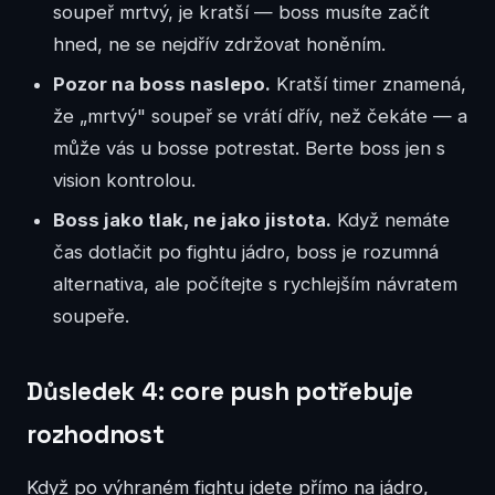
soupeř mrtvý, je kratší — boss musíte začít
hned, ne se nejdřív zdržovat honěním.
Pozor na boss naslepo.
Kratší timer znamená,
že „mrtvý" soupeř se vrátí dřív, než čekáte — a
může vás u bosse potrestat. Berte boss jen s
vision kontrolou.
Boss jako tlak, ne jako jistota.
Když nemáte
čas dotlačit po fightu jádro, boss je rozumná
alternativa, ale počítejte s rychlejším návratem
soupeře.
Důsledek 4: core push potřebuje
rozhodnost
Když po výhraném fightu jdete přímo na jádro,