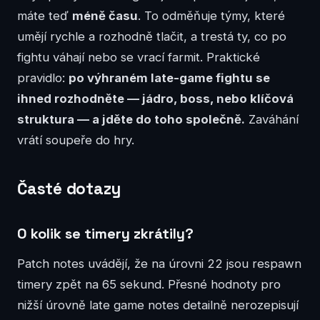
máte teď
méně času
. To odměňuje týmy, které
umějí rychle a rozhodně tlačit, a trestá ty, co po
fightu váhají nebo se vrací farmit. Praktické
pravidlo:
po výhraném late-game fightu se
ihned rozhodněte — jádro, boss, nebo klíčová
struktura — a jděte do toho společně.
Zaváhání
vrátí soupeře do hry.
Časté dotazy
O kolik se timery zkrátily?
Patch notes uvádějí, že na úrovni 22 jsou respawn
timery zpět na 65 sekund. Přesné hodnoty pro
nižší úrovně late game notes detailně nerozepisují