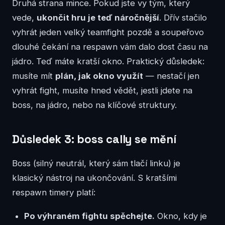
Druhá strana mince. Pokud jste vy tým, který
vede,
ukončit hru je teď náročnější
. Dřív stačilo
vyhrát jeden velký teamfight pozdě a soupeřovo
dlouhé čekání na respawn vám dalo dost času na
jádro. Teď máte kratší okno. Praktický důsledek:
musíte mít
plán, jak okno využít
— nestačí jen
vyhrát fight, musíte hned vědět, jestli jdete na
boss, na jádro, nebo na klíčové struktury.
Důsledek 3: boss cally se mění
Boss (silný neutrál, který sám tlačí linku) je
klasický nástroj na ukončování. S kratšími
respawn timery platí:
Po výhraném fightu spěchejte.
Okno, kdy je