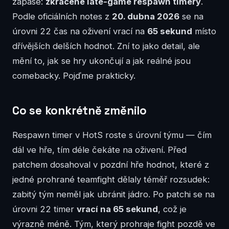
zápase:
zkrácené late-game respawn timery
.
Podle oficiálních notes z
20. dubna 2026
se na
úrovni 22 čas na oživení vrací na
65 sekund
místo
dřívějších delších hodnot. Zní to jako detail, ale
mění to, jak se hry ukončují a jak reálné jsou
comebacky. Pojďme prakticky.
Co se konkrétně změnilo
Respawn timer v HotS roste s úrovní týmu — čím
dál ve hře, tím déle čekáte na oživení. Před
patchem dosahoval v pozdní hře hodnot, které z
jedné prohrané teamfight dělaly téměř rozsudek:
zabitý tým neměl jak ubránit jádro. Po patchi se na
úrovni 22 timer
vrací na 65 sekund
, což je
výrazně méně. Tým, který prohraje fight pozdě ve